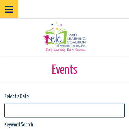
Skip
Skip
to
to
main
main
content
content
V
Events
b
Select a Date
Keyword Search